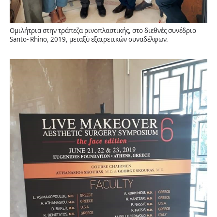
Ομιλήτρια στην τράπεζα ρινοπλαστικής, στο διεθνές συνέδριο
Santo- Rhino, 2019, μεταξύ εξαιρετικών συναδέλφων.