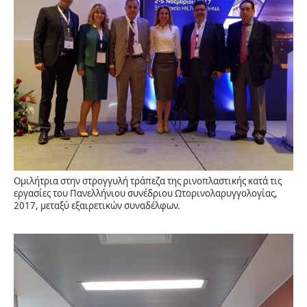
Ομιλήτρια στην στρογγυλή τράπεζα της ρινοπλαστικής κατά τις
εργασίες του Πανελλήνιου συνέδριου Ωτορινολαρυγγολογίας,
2017, μεταξύ εξαιρετικών συναδέλφων.